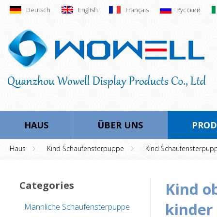
Deutsch
English
Français
Русский
HAUS
ÜBER UNS
PROD
Haus
Kind Schaufensterpuppe
Kind Schaufensterpup
Categories
kind oberkörper schaufensterpuppen für
kinder
Männliche Schaufensterpuppe