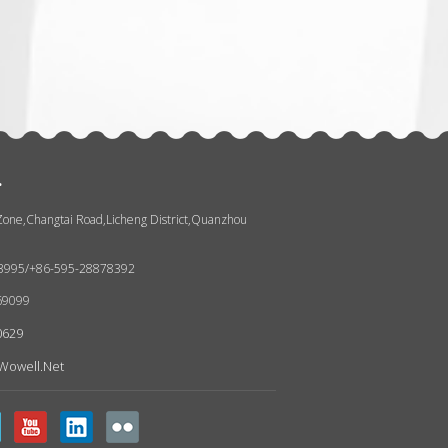
张
.
 Zone,Changtai Road,Licheng District,Quanzhou
93995/+86-595-28878392
69099
0629
wowell.net