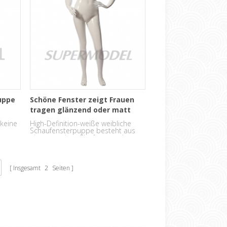
uppe
Schöne Fenster zeigt Frauen
tragen glänzend oder matt
weiße weibliche
keine
High-Definition-weiße weibliche
Schaufensterpuppen
Schaufensterpuppe besteht aus
he
einem starken Glasfaser und
 einen
kommt mit einem gewichteten
Chrom Stand.
Insgesamt
2
Seiten