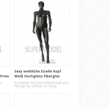
Sexy weibliche Eizelle Kopf
Preis
Weiß Hochglanz Fiberglas
Schaufensterpuppe
s
Komplett mit base Metallstab und
Fittings für einfach im Shop
Montage.