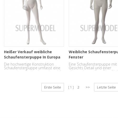
Heißer Verkauf weibliche
Weibliche Schaufensterp
Schaufensterpuppe In Europa
Fenster
gute Qualität
Die hochwertige Konstruktion
Eine Schaufensterpuppe mit 
Schaufensterpuppe umfasst eine
Gesichts Detail und einer
temperierte Basis, die noch stabil
glänzenden weißen Oberfläc
leicht und ist leicht zu montieren
verleiht jedem Mode-Display
und zu kleiden.
Hauch von hoher Qualität.
Erste Seite
2
>>
Letzte Seite
1