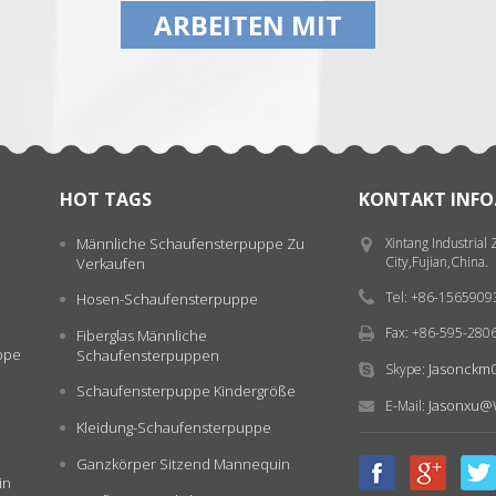
ARBEITEN MIT
HOT TAGS
KONTAKT INFO
Männliche Schaufensterpuppe Zu
Xintang Industrial
City,Fujian,China.
Verkaufen
Tel: +86-156590
Hosen-Schaufensterpuppe
Fax: +86-595-280
Fiberglas Männliche
ppe
Schaufensterpuppen
Jasonckm
Skype:
Schaufensterpuppe Kindergröße
Jasonxu@
E-Mail:
Kleidung-Schaufensterpuppe
Ganzkörper Sitzend Mannequin
in