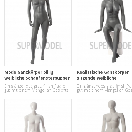
Mode Ganzkörper billig
Realistische Ganzkörper
weibliche Schaufensterpuppen
sitzende weibliche
zu verkaufen
Schaufensterpuppe
Ein glänzendes grau finish Paare
Ein glänzendes grau finish Pa
gut mit einem Mangel an Gesichts
gut mit einem Mangel an Ges
Detaillierung.
Detaillierung.