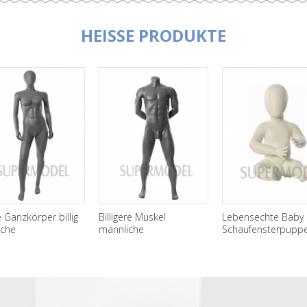
HEISSE PRODUKTE
Ganzkörper billig
Billigere Muskel
Lebensechte Baby
iche
männliche
Schaufensterpuppe
ufensterpuppen zu
Schaufensterpuppe zu
Display
ufen
verkaufen