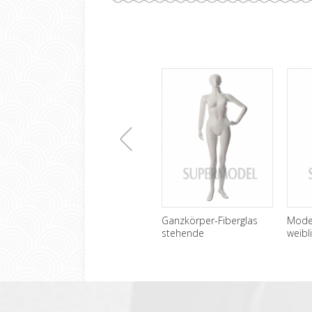
上
Ganzkörper-Fiberglas
Mode 
stehende
weibl
Schaufensterpuppen
Scha
一
weiblich Großhandel
verka