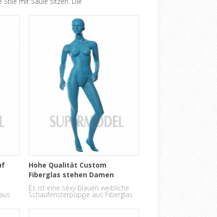
 Stile mit Säule sitzen. Die
uf
Hohe Qualität Custom
Fiberglas stehen Damen
Schaufensterpuppen
Es ist eine sexy blauen weibliche
Großhandel
aus
Schaufensterpuppe aus Fiberglas
in eine stehende Pose gemacht.
en