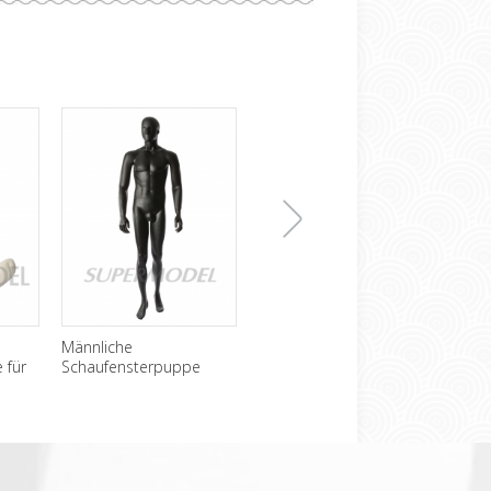
下
Männliche
Billige kopflose
Sexy
 für
Schaufensterpuppe
männliche
Scha
Großhandel schwarze
Schaufensterpuppe zu
Hose
一
Mode
verkaufen