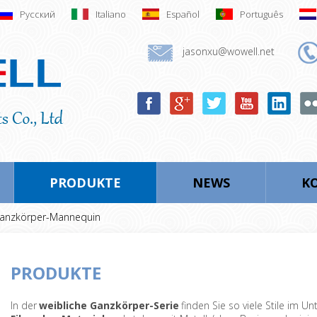
Русский
Italiano
Español
Português
jasonxu@wowell.net
PRODUKTE
NEWS
KO
anzkörper-Mannequin
PRODUKTE
In der
weibliche Ganzkörper-Serie
finden Sie so viele Stile im U