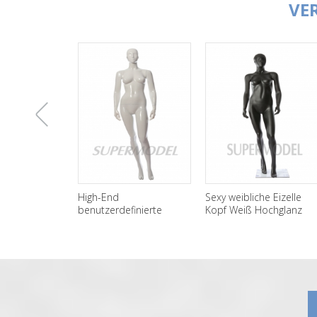
VE
上
Sexy weibliche Eizelle
Großhandel heißer
Kopf Weiß Hochglanz
Verkauf Sexy Big Butt
Fiberglas
weibliche
一
Schaufensterpuppe
Schaufensterpuppe für
Schaufenster
张