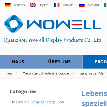
Deutsch
English
Français
Русский
HAUS
ÜBER UNS
PROD
Haus
Weibliche Schaufensterpuppe
Ganzkörper-Mann
Categories
lebensechte weibliche schaufensterpuppe mit
speziel
Männliche Schaufensterpuppe