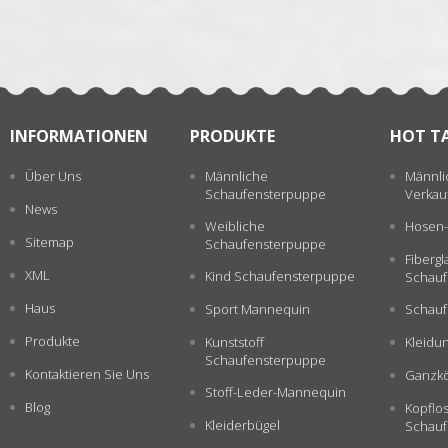
INFORMATIONEN
PRODUKTE
HOT T
Über Uns
Männliche
Männli
Schaufensterpuppe
Verkau
News
Weibliche
Hosen-
Sitemap
Schaufensterpuppe
Fiberg
XML
Kind Schaufensterpuppe
Schauf
Haus
Sport Mannequin
Schauf
Produkte
Kunststoff
Kleidu
Schaufensterpuppe
Kontaktieren Sie Uns
Ganzkö
Stoff-Leder-Mannequin
Blog
Kopflo
Kleiderbügel
Schauf