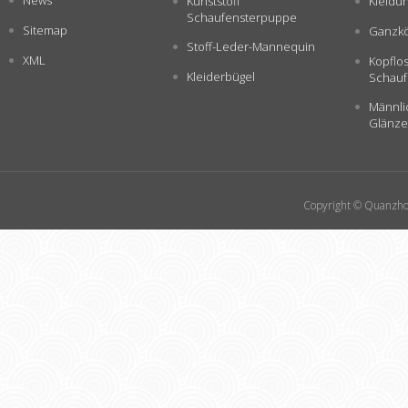
News
Kunststoff
Kleidu
Schaufensterpuppe
Sitemap
Ganzkö
Stoff-Leder-Mannequin
XML
Kopflo
Kleiderbügel
Schauf
Männli
Glänze
Copyright © Quanzhou