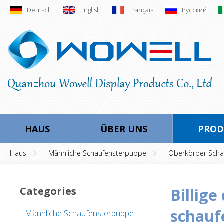
Deutsch
English
Français
Русский
HAUS
ÜBER UNS
PROD
Haus
Männliche Schaufensterpuppe
Oberkörper Scha
Categories
billige display oberkörper männliche
schauf
Männliche Schaufensterpuppe