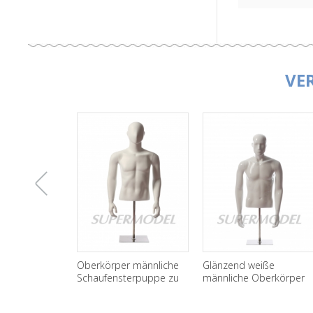
VE
上
Oberkörper männliche
Glänzend weiße
Schaufensterpuppe zu
männliche Oberkörper
verkaufen
Schaufensterpuppe für
一
Display