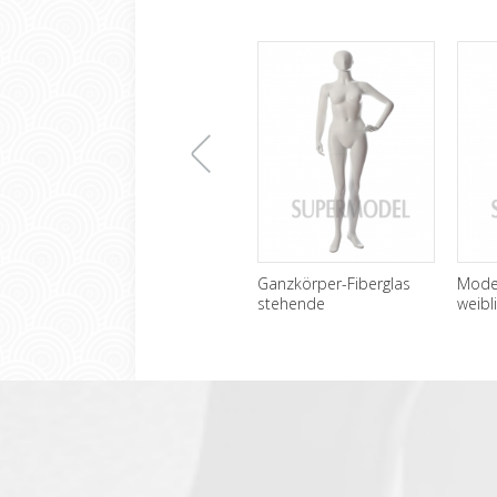
上
Ganzkörper-Fiberglas
Mode 
stehende
weibl
Schaufensterpuppen
Scha
一
weiblich Großhandel
verka
张