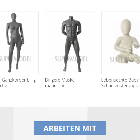
Ganzkörper billig
Billigere Muskel
Lebensechte Baby
iche
männliche
Schaufensterpuppe
ufensterpuppen zu
Schaufensterpuppe zu
Display
ufen
verkaufen
ARBEITEN MIT