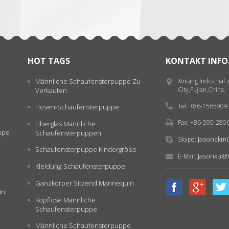
HOT TAGS
KONTAKT INFO
Männliche Schaufensterpuppe Zu
Xintang Industrial
City,Fujian,China.
Verkaufen
Tel: +86-156590
Hosen-Schaufensterpuppe
Fax: +86-595-280
Fiberglas Männliche
ppe
Schaufensterpuppen
Jasonckm
Skype:
Schaufensterpuppe Kindergröße
Jasonxu@
E-Mail:
Kleidung-Schaufensterpuppe
Ganzkörper Sitzend Mannequin
in
Kopflose Männliche
Schaufensterpuppe
Männliche Schaufensterpuppe