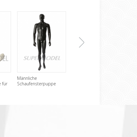
下
Männliche
Billige kopflose
Sexy
 für
Schaufensterpuppe
männliche
Scha
Großhandel schwarze
Schaufensterpuppe zu
Hose
一
Mode
verkaufen
张