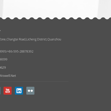
.
 Zone,Changtai Road,Licheng District,Quanzhou
93995/+86-595-28878392
69099
0629
wowell.net