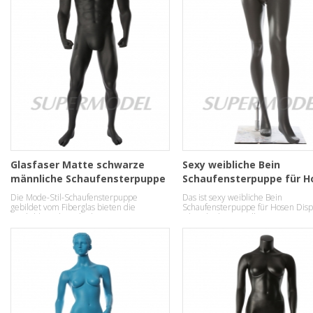
Glasfaser Matte schwarze
Sexy weibliche Bein
männliche Schaufensterpuppe
Schaufensterpuppe für H
anzeigen
Die Mode-Stil-Schaufensterpuppe
Das ist sexy weibliche Bein
gebildet vom Fiberglas bieten die
Schaufensterpuppe für Hosen Disp
Möglichkeit, Ihre Kleidung in einer
Fiberglas hergestellt.
robusten starke Weise anzuzeigen.