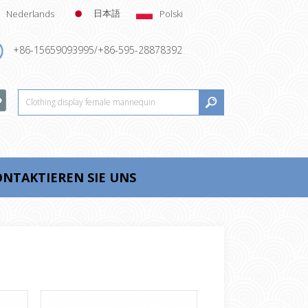
日本語
Nederlands
Polski
+86-15659093995/+86-595-28878392
NTAKTIEREN SIE UNS