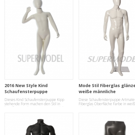
2016 New Style Kind
Mode Stil Fiberglas glänz
Schaufensterpuppe
weiße männliche
Schaufensterpuppe
Dieses Kind Schaufensterpuppe Kipp
Diese Schaufensterpuppe Artmater
stehende Form machen den Stil in
Fiberglas Oberfläche Farbe in weiß
handfeste Mode Temperament Effekt.
glänzend.