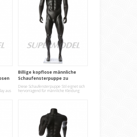
Billige kopflose männliche
osen
Schaufensterpuppe zu
verkaufen
Diese Schaufensterpuppe Stil eignet sich
lay aus
hervorragend für männliche Kleidung
oder Accessoires Anzeige speichern.