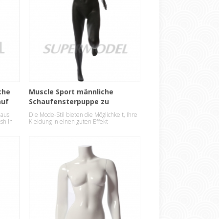
che
Muscle Sport männliche
auf
Schaufensterpuppe zu
verkaufen
 aus
Die Mode-Stil bieten die Möglichkeit, Ihre
sh in
Kleidung in einen guten Effekt
anzuzeigen.