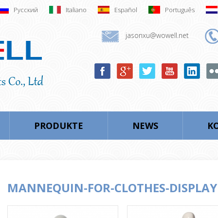
Русский
Italiano
Español
Português
jasonxu@wowell.net
PRODUKTE
NEWS
KO
MANNEQUIN-FOR-CLOTHES-DISPLAY