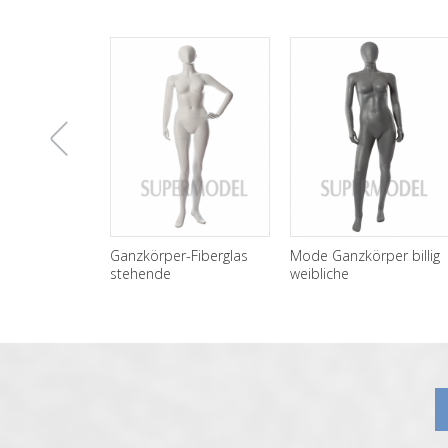
上
Ganzkörper-Fiberglas
Mode Ganzkörper billig
stehende
weibliche
Schaufensterpuppen
Schaufensterpuppen zu
一
weiblich Großhandel
verkaufen
张