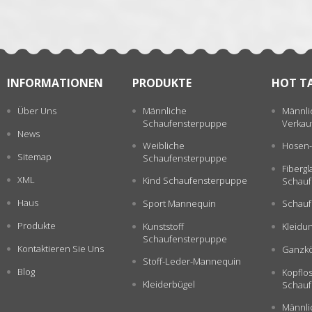
INFORMATIONEN
PRODUKTE
HOT T
Über Uns
Männliche
Männli
Schaufensterpuppe
Verkau
News
Weibliche
Hosen-
Sitemap
Schaufensterpuppe
Fiberg
XML
Kind Schaufensterpuppe
Schauf
Haus
Sport Mannequin
Schauf
Produkte
Kunststoff
Kleidu
Schaufensterpuppe
Kontaktieren Sie Uns
Ganzkö
Stoff-Leder-Mannequin
Blog
Kopflo
Kleiderbügel
Schauf
Männli